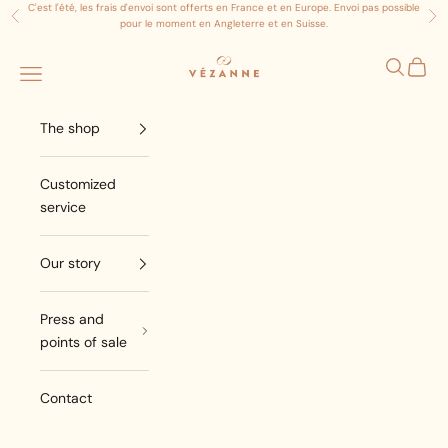
Aller au contenu
C'est l'été, les frais d'envoi sont offerts en France et en Europe. Envoi pas possible
Précédent
Sui
pour le moment en Angleterre et en Suisse.
Atelier Vezanne
Ouvrir la
Ouvrir
Ouvrir le menu de navigation
The shop
Customized
service
Our story
Press and
points of sale
Contact