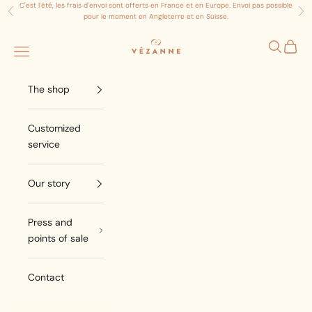
Aller au contenu
C'est l'été, les frais d'envoi sont offerts en France et en Europe. Envoi pas possible
Précédent
Sui
pour le moment en Angleterre et en Suisse.
Atelier Vezanne
Ouvrir la
Ouvrir
Ouvrir le menu de navigation
The shop
Customized
service
Our story
Press and
points of sale
Contact