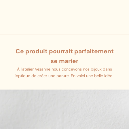
Plaqué or
Plaqué o
Prix promotionnel
Prix pro
199,00 €
199,00 
Ce produit pourrait parfaitement
se marier
À l'atelier Vézanne nous concevons nos bijoux dans
l'optique de créer une parure. En voici une belle idée !