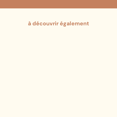
à découvrir également
Ajouter au panier
Ajouter au panier
"Golden Flowers" earrings, gold finish
"Scrolls in old rose" ear